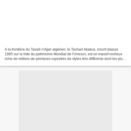
A la frontière du Tassili n'Ajjer algérien, le Tachart Akakus, inscrit depuis
1985 sur la liste du patrimoine Mondial de l'Unesco, est un massif rocheux
riche de milliers de peintures rupestres de styles très différents dont les plus
anciennes remontent...