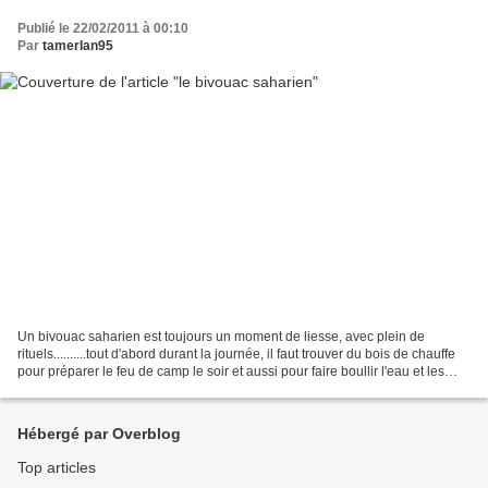
Publié le 22/02/2011 à 00:10
Par
tamerlan95
Un bivouac saharien est toujours un moment de liesse, avec plein de
rituels..........tout d'abord durant la journée, il faut trouver du bois de chauffe
pour préparer le feu de camp le soir et aussi pour faire boullir l'eau et les
aliments, car l'amplitude...
Hébergé par Overblog
Top articles