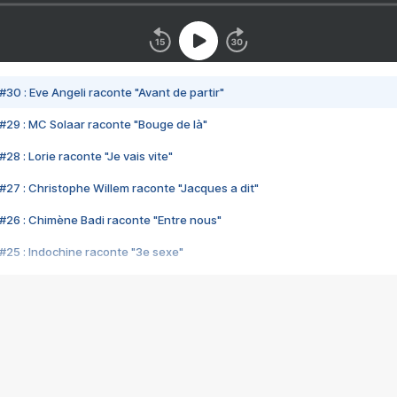
#30 : Eve Angeli raconte "Avant de partir"
#29 : MC Solaar raconte "Bouge de là"
28 : Lorie raconte "Je vais vite"
#27 : Christophe Willem raconte "Jacques a dit"
#26 : Chimène Badi raconte "Entre nous"
#25 : Indochine raconte "3e sexe"
#24 : Zaho raconte "C'est chelou"
#23 : Patrick Bruel raconte "Au café des délices"
#22 : Kyo raconte "Le chemin"
#21 : Nolwenn Leroy raconte "Cassé"