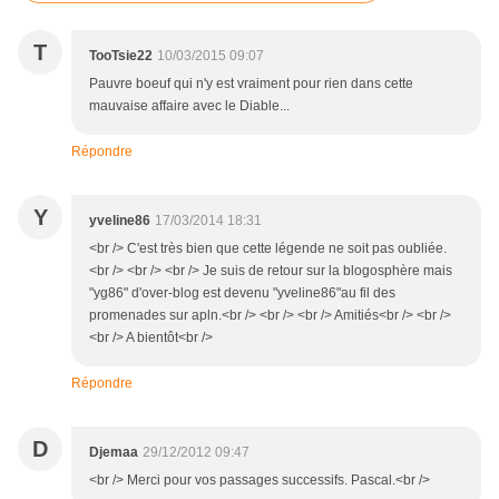
T
TooTsie22
10/03/2015 09:07
Pauvre boeuf qui n'y est vraiment pour rien dans cette
mauvaise affaire avec le Diable...
Répondre
Y
yveline86
17/03/2014 18:31
<br /> C'est très bien que cette légende ne soit pas oubliée.
<br /> <br /> <br /> Je suis de retour sur la blogosphère mais
"yg86" d'over-blog est devenu "yveline86"au fil des
promenades sur apln.<br /> <br /> <br /> Amitiés<br /> <br />
<br /> A bientôt<br />
Répondre
D
Djemaa
29/12/2012 09:47
<br /> Merci pour vos passages successifs. Pascal.<br />