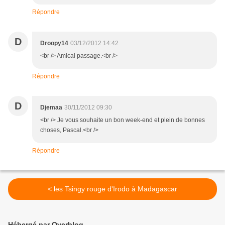
Répondre
D
Droopy14
03/12/2012 14:42
<br /> Amical passage.<br />
Répondre
D
Djemaa
30/11/2012 09:30
<br /> Je vous souhaite un bon week-end et plein de bonnes
choses, Pascal.<br />
Répondre
< les Tsingy rouge d'Irodo à Madagascar
Hébergé par Overblog