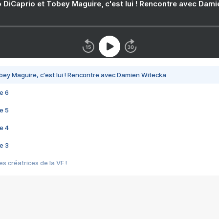
 DiCaprio et Tobey Maguire, c'est lui ! Rencontre avec Dam
bey Maguire, c'est lui ! Rencontre avec Damien Witecka
e 6
e 5
e 4
e 3
s créatrices de la VF !
e 2
e 1
e Mektoub My Love arrive enfin ! Rencontre avec Shaïn Boumedine et Sal