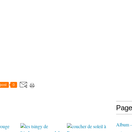
post
0
Page
Album -