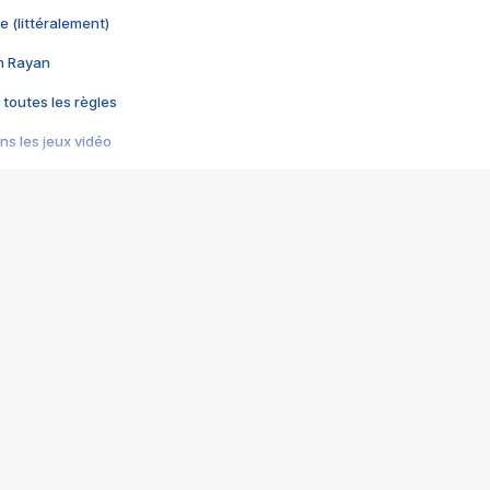
e (littéralement)
im Rayan
 toutes les règles
s les jeux vidéo
us choquant de Rockstar ? - Le scandale BULLY
e plus moche de Steam
du RÊVE tourne au CAUCHEMAR
pendant 8 heures
it… à tort
umiliés par un jeu vidéo
ire - Final Fantasy 8
ti un empire - Age of Empires