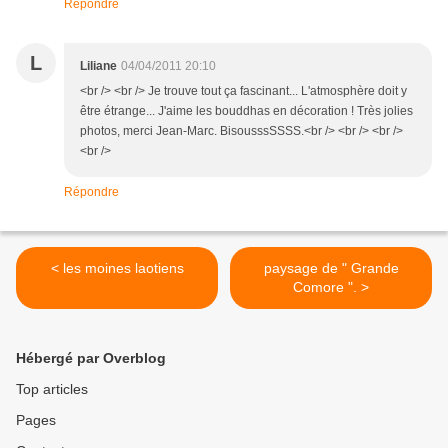
Répondre
L
Liliane
04/04/2011 20:10
<br /> <br /> Je trouve tout ça fascinant... L'atmosphère doit y
être étrange... J'aime les bouddhas en décoration ! Très jolies
photos, merci Jean-Marc. BisousssSSSS.<br /> <br /> <br />
<br />
Répondre
< les moines laotiens
paysage de " Grande
Comore ". >
Hébergé par Overblog
Top articles
Pages