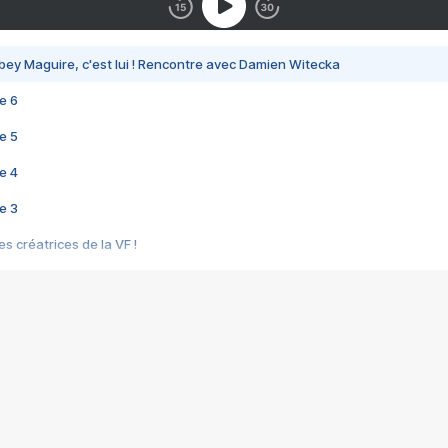
bey Maguire, c'est lui ! Rencontre avec Damien Witecka
e 6
e 5
e 4
e 3
s créatrices de la VF !
e 2
e 1
e Mektoub My Love arrive enfin ! Rencontre avec Shaïn Boumedine et Sal
i : après Toni en famille
elle réalise le bouleversant Dites lui que je l'aime